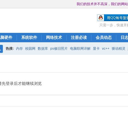
我们的技术并不高深，我们的网站
只需一步，快速开
电脑硬件
系统软件
网络技术
注册必读
会员动态
日
热搜:
内存
校园网
数据库
ps修旧照片
电脑联网详解
显卡
vc++
驱动精灵
搜
表达式的分析
bios
ccna
无法下载
网页打不开
索
请先登录后才能继续浏览