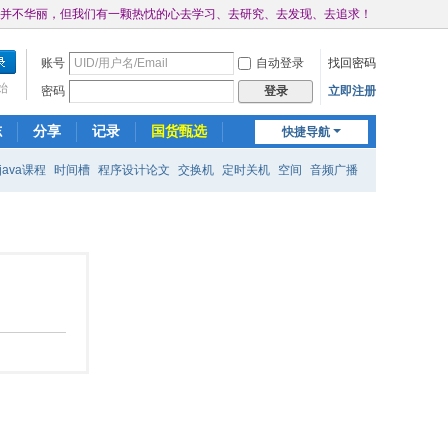
并不华丽，但我们有一颗热忱的心去学习、去研究、去发现、去追求！
账号
自动登录
找回密码
始
密码
立即注册
登录
志
分享
记录
国货甄选
快捷导航
java课程
时间槽
程序设计论文
交换机
定时关机
空间
音频广播