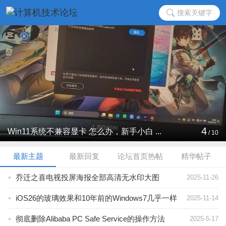
搜索关键字
4
Win11系统不兼容显卡 怎么办，新手小白 ...
/
10
最新主题
最新回复
论坛首页热帖
精华帖子
乔迁之喜电视投屏海报全部高清无水印大图
2025-11-26
iOS26的玻璃效果和10年前的Windows7几乎一样
2025-11-14
彻底删除Alibaba PC Safe Service的操作方法
2025-5-17