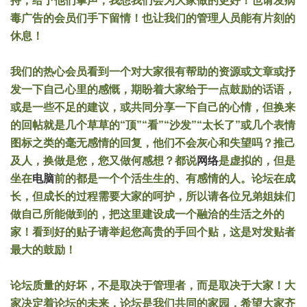
持，给予他们掌声，我想我们会为大家做的更好！也请发病
毒广告的会员们手下留情！也让我们的管理人员能有片刻的
休息！
我们的热心会员看到一个对大家很有帮助的资源或文章或抒
发一下自己心里的感慨，期盼着大家给于一点鼓励的话语，
或是一些不足的建议，或共同分享一下自己的心情，但换来
的回帖就是几个草草的“顶”“看”“沙发”“太长了”或几个表情
图标之类的毫无感情的回复，他们不会灰心和失望吗？推己
及人，换做是您，您又做何感想？都说
网络
是虚拟的，但是
坐在
电脑
前的都是一个个活生生的、有感情的人。论坛在成
长，但成长的过程需要大家的呵护，所以请各位兄弟姐妹们
做自己所能做到的，把这里建设成一个融洽的生活之外的
家！看到好的贴子请举起您高贵的手回个贴，这是对发贴者
最大的鼓励！
论坛质量的好坏，不是取决于管理者，而是取决于大家！大
家决定着论坛的未来，论坛是我们共同的家园，希望大家齐